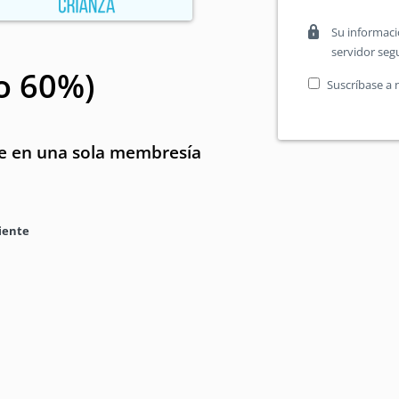
Su informaci
servidor seg
o 60%)
Suscríbase a n
e en una sola membresía
iente