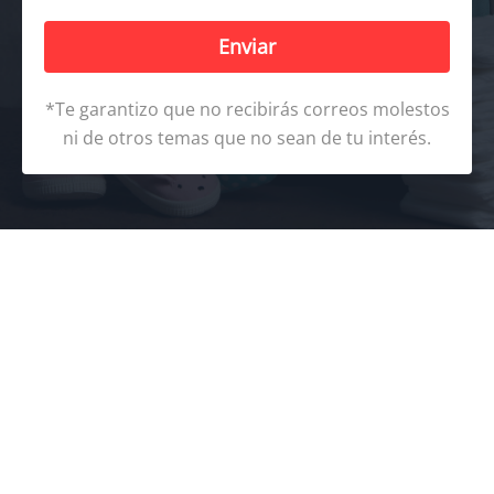
Enviar
*Te garantizo que no recibirás correos molestos
ni de otros temas que no sean de tu interés.